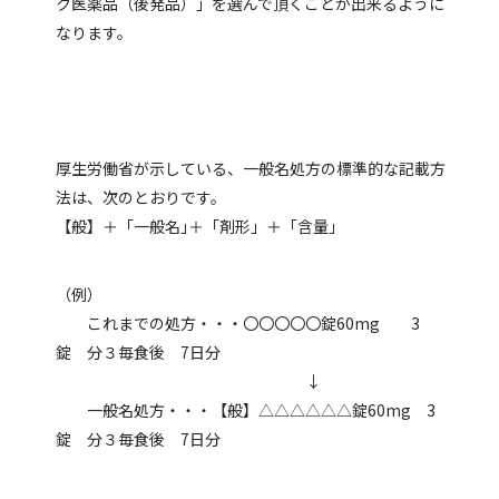
ク医薬品（後発品）」を選んで頂くことが出来るように
なります。
厚生労働省が示している、一般名処方の標準的な記載方
法は、次のとおりです。
【般】＋「一般名｣＋「剤形」＋「含量」
（例）
これまでの処方・・・〇〇〇〇〇錠60mg 3
錠 分３毎食後 7日分
↓
一般名処方・・・【般】△△△△△△錠60mg 3
錠 分３毎食後 7日分